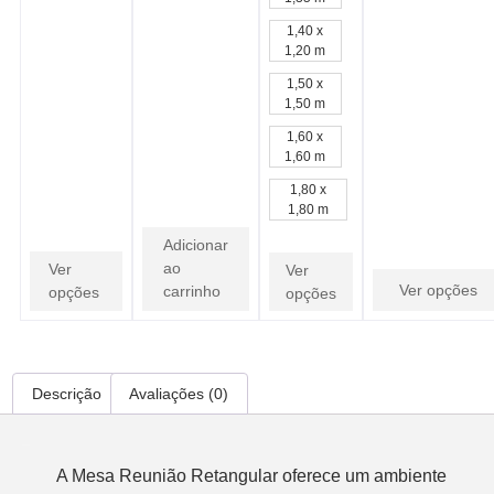
1,40 x
1,20 m
1,50 x
1,50 m
1,60 x
1,60 m
1,80 x
1,80 m
Adicionar
ao
Ver
Ver
Ver opções
carrinho
opções
opções
Descrição
Avaliações (0)
Descrição
   A Mesa Reunião Retangular oferece um ambiente 