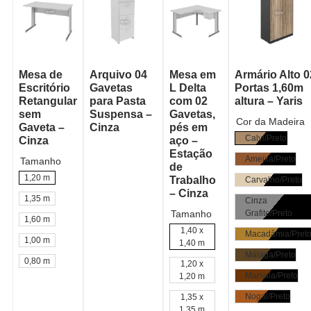
Mesa de
Arquivo 04
Mesa em
Armário Alto 0
Escritório
Gavetas
L Delta
Portas 1,60m
Retangular
para Pasta
com 02
altura – Yaris
sem
Suspensa –
Gavetas,
Cor da Madeira
Gaveta –
Cinza
pés em
Calvi/Preto
Cinza
aço –
Estação
Ameixa/Preto
Tamanho
de
1,20 m
Trabalho
Carvalho/Preto
– Cinza
1,35 m
Cinza
Tamanho
Grafite/Preto
1,60 m
1,40 x
Macadâmia/Pret
1,00 m
1,40 m
Málaga/Preto
0,80 m
1,20 x
Marsala/Preto
1,20 m
Nogal/Preto
1,35 x
1,35 m