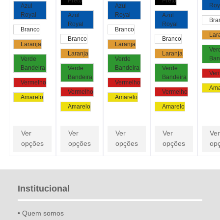
Preto
Preto
Roy
Azul
Azul
Royal
Royal
Azul
Azul
Bra
Royal
Royal
Branco
Branco
Lar
Branco
Branco
Laranja
Laranja
Ver
Laranja
Laranja
Ban
Verde
Verde
Bandeira
Bandeira
Verde
Verde
Ver
Bandeira
Bandeira
Vermelho
Vermelho
Ama
Vermelho
Vermelho
Amarelo
Amarelo
Amarelo
Amarelo
Ver
Ver
Ver
Ver
Ver
opções
opções
opções
opções
op
Institucional
• Quem somos