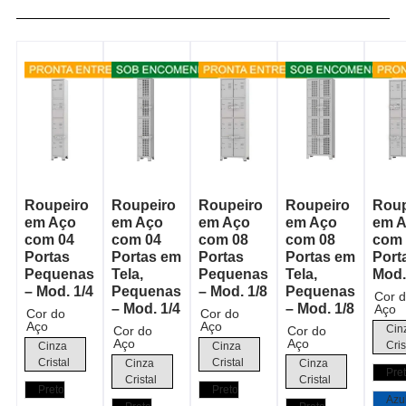
Roupeiro
Roupeiro
Roupeiro
Roupeiro
Roup
em Aço
em Aço
em Aço
em Aço
em 
com 04
com 04
com 08
com 08
com 
Portas
Portas em
Portas
Portas em
Port
Pequenas
Tela,
Pequenas
Tela,
Mod.
– Mod. 1/4
Pequenas
– Mod. 1/8
Pequenas
Cor 
– Mod. 1/4
– Mod. 1/8
Aço
Cor do
Cor do
Aço
Aço
Cin
Cor do
Cor do
Aço
Aço
Cris
Cinza
Cinza
Cristal
Cristal
Cinza
Cinza
Pre
Cristal
Cristal
Preto
Preto
Azu