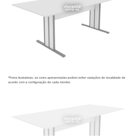
*Fotos ilustrativas, as cores apresentadas podem sofrer variações de tonalidade de
acordo com a configuração de cada monitor.