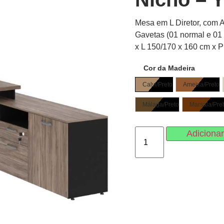
Mesa em L Diretor, com A
Gavetas (01 normal e 01 
x L 150/170 x 160 cm x 
Cor da Madeira
Calvi/Preto
Ameixa/Preto
Málaga/Preto
Marsala/Pre
Adicionar