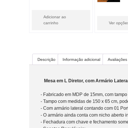
Adicionar ao
carrinho
Ver opçõe
Descrição
Informação adicional
Avaliações 
Descrição
   Mesa em L Diretor, com Armário Latera
     - Fabricado em MDP de 15mm, com tampo engrossado para 30mm;

     - Tampo com medidas de 150 x 65 cm, podendo ser montada com até 170 cm de espaço útil contando com o apoio do armário pedestal;

     - Com armário lateral contando com 01 Porta e 02 Gavetas, sendo uma normal e outra para pasta suspensa;

     - O armário ainda conta com nicho aberto interno;

     - Fechadura com chave e fechamento somente na gaveta normal;
