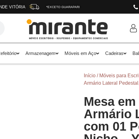
NDE VITÓRIA
*EXCETO GUARAPARI
feitório
Armazenagem
Móveis em Aço
Cadeiras
Ba
Início
/
Móveis para Escri
Armário Lateral Pedestal
Mesa em 
Armário L
com 01 Po
Nicho – Y