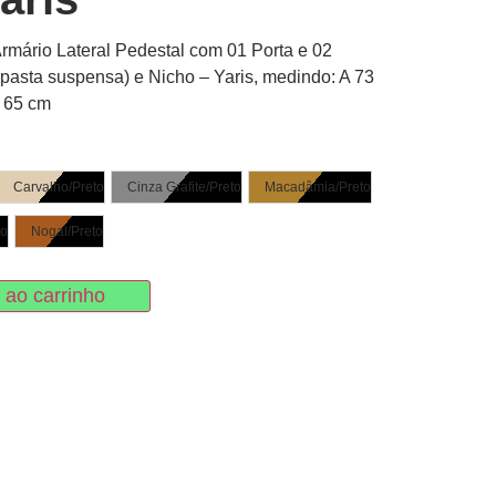
rmário Lateral Pedestal com 01 Porta e 02
pasta suspensa) e Nicho – Yaris, medindo: A 73
P 65 cm
Carvalho/Preto
Cinza Grafite/Preto
Macadâmia/Preto
to
Nogal/Preto
 ao carrinho