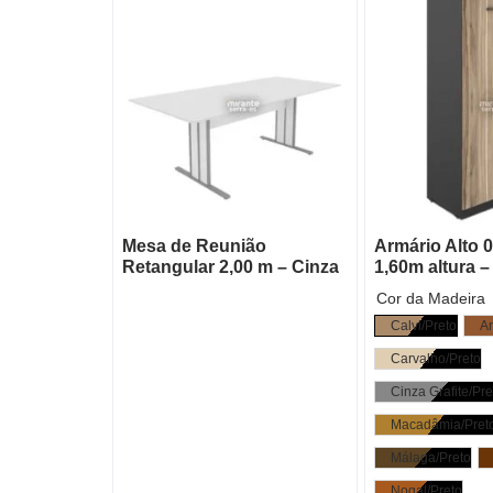
Mesa de Reunião
Armário Alto 
Retangular 2,00 m – Cinza
1,60m altura –
Cor da Madeira
Calvi/Preto
A
Carvalho/Preto
Cinza Grafite/Pre
Macadâmia/Pret
Málaga/Preto
Nogal/Preto