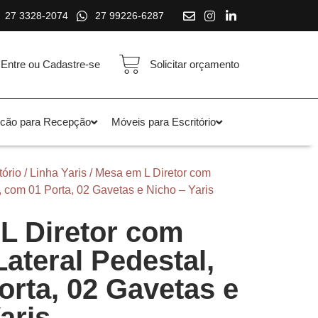
27 3328-2074
27 99226-6287
Entre ou Cadastre-se
Solicitar orçamento
lcão para Recepção
Móveis para Escritório
tório
/
Linha Yaris
/ Mesa em L Diretor com
, com 01 Porta, 02 Gavetas e Nicho – Yaris
L Diretor com
ateral Pedestal,
rta, 02 Gavetas e
aris