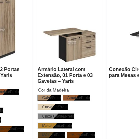
02 Portas
Armário Lateral com
Conexão Circ
 Yaris
Extensão, 01 Porta e 03
para Mesas e
Gavetas – Yaris
Cor da Madeira
meixa/Preto
Calvi/Preto
Ameixa/Preto
Carvalho/Preto
to
Cinza Grafite/Preto
o
Macadâmia/Preto
Marsala/Preto
Málaga/Preto
Marsala/Preto