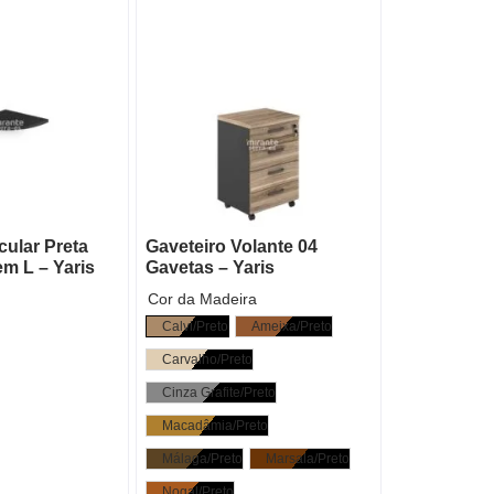
ular Preta
Gaveteiro Volante 04
m L – Yaris
Gavetas – Yaris
Cor da Madeira
Calvi/Preto
Ameixa/Preto
Carvalho/Preto
Cinza Grafite/Preto
Macadâmia/Preto
Málaga/Preto
Marsala/Preto
Nogal/Preto