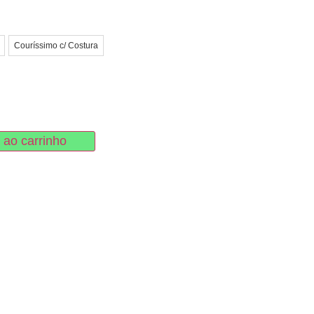
Couríssimo c/ Costura
 ao carrinho