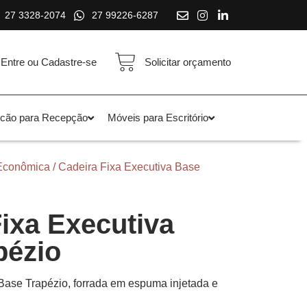
27 3328-2074
27 99226-6287
Entre ou Cadastre-se
Solicitar orçamento
lcão para Recepção
Móveis para Escritório
Econômica
/ Cadeira Fixa Executiva Base
ixa Executiva
pézio
Base Trapézio, forrada em espuma injetada e