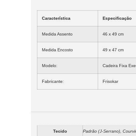
Característica
Especificação
Medida Assento
46 x 49 cm
Medida Encosto
49 x 47 cm
Modelo:
Cadeira Fixa Exe
Fabricante:
Frisokar
Informação adicional
Tecido
Padrão (J-Serrano), Courvi