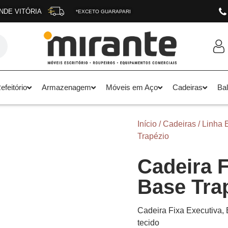
NDE VITÓRIA
*EXCETO GUARAPARI
feitório
Armazenagem
Móveis em Aço
Cadeiras
Ba
Início
/
Cadeiras
/
Linha 
Trapézio
Cadeira F
Base Tra
Cadeira Fixa Executiva, 
tecido