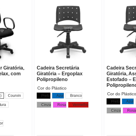
r Giratória,
Cadeira Secretária
Cadeira Secr
lax, com
Giratória – Ergoplax
Giratória, A
Polipropileno
Estofado – 
Polipropilen
Cor do Plástico
Cor do Plástic
)
Courvin
Preto
Azul
Branco
Preto
Azul
tura
Cinza
Rosa
Vermelho
Cinza
Rosa
or