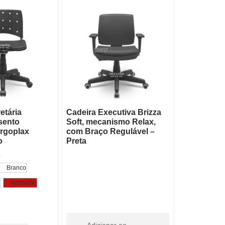
etária
Cadeira Executiva Brizza
ssento
Soft, mecanismo Relax,
Ergoplax
com Braço Regulável –
o
Preta
o
Branco
Vermelho