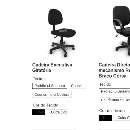
Cadeira Executiva
Cadeira Direto
Giratória
mecanismo Re
Braço Corsa
Tecido
Tecido
Padrão (J-Serrano)
Courvin
Padrão (J-Serrano
Couríssimo c/ Costura
Couríssimo c/ Cos
Cor do Tecido
Cor do Tecido
Preto
Outra Cor
Preto
Outra C