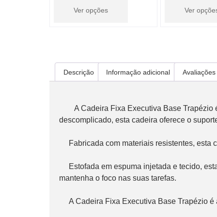
Ver opções
Ver opçõe
Descrição
Informação adicional
Avaliações 
Descrição
   A Cadeira Fixa Executiva Base Trapézio 
descomplicado, esta cadeira oferece o suporte
     Fabricada com materiais resistentes, esta cadeira é durável e pronta para enfrentar o uso diário.

     Estofada em espuma injetada e tecido, esta cadeira proporciona uma experiência de assento confortável ao longo do dia, permitindo que você 
mantenha o foco nas suas tarefas.
