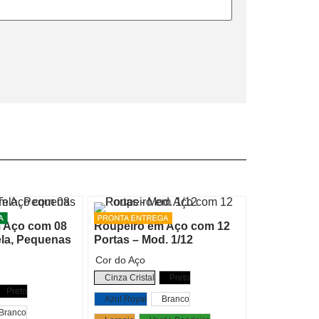
 Aço com 08
Roupeiro em Aço com 12
ela, Pequenas
Portas – Mod. 1/12
Cor do Aço
Cinza Cristal
Preto
Preto
Azul Royal
Branco
Branco