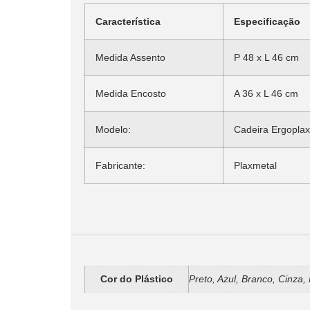
Característica
Especificação
Medida Assento
P 48 x L 46 cm
Medida Encosto
A 36 x L 46 cm
Modelo:
Cadeira Ergoplax
Fabricante:
Plaxmetal
Informação adicional
Cor do Plástico
Preto, Azul, Branco, Cinza