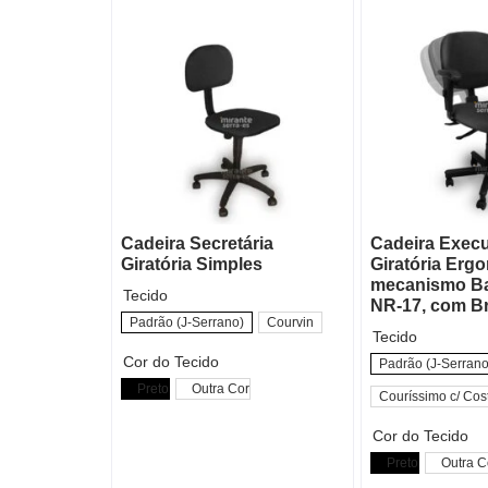
Cadeira Secretária
Cadeira Execu
Giratória Simples
Giratória Erg
mecanismo B
Tecido
NR-17, com B
Padrão (J-Serrano)
Courvin
Tecido
Cor do Tecido
Padrão (J-Serrano
Preto
Outra Cor
Couríssimo c/ Cos
Cor do Tecido
Preto
Outra C