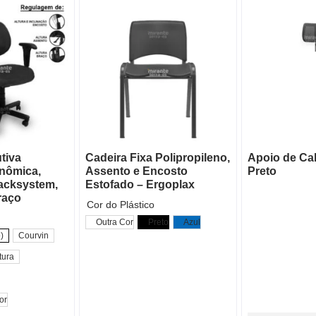
tiva
Cadeira Fixa Polipropileno,
Apoio de Cab
onômica,
Assento e Encosto
Preto
acksystem,
Estofado – Ergoplax
raço
Cor do Plástico
Outra Cor
Preto
Azul
)
Courvin
tura
or