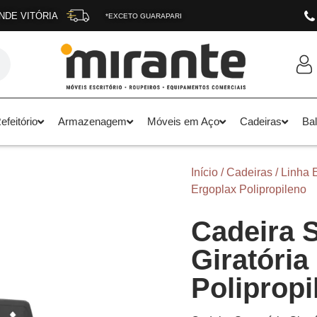
NDE VITÓRIA
*EXCETO GUARAPARI
feitório
Armazenagem
Móveis em Aço
Cadeiras
Ba
Início
/
Cadeiras
/
Linha 
Ergoplax Polipropileno
Cadeira S
Giratória
Polipropi