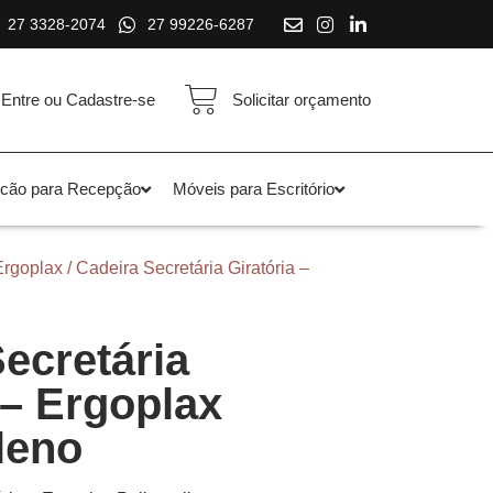
27 3328-2074
27 99226-6287
Entre ou Cadastre-se
Solicitar orçamento
lcão para Recepção
Móveis para Escritório
Ergoplax
/ Cadeira Secretária Giratória –
ecretária
 – Ergoplax
leno