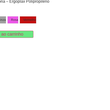
ória – Ergoplax Polipropileno
inza
Rosa
Vermelho
 ao carrinho