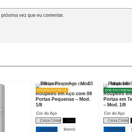
 próxima vez que eu comentar.
Roupeiro em Aço com 08
Roupeiro em
Portas Pequenas – Mod.
Portas em T
1/8
– Mod. 1/8
Cor do Aço
Cor do Aço
Cinza Cristal
Preto
Cinza Cristal
Azul Royal
Branco
Azul Royal