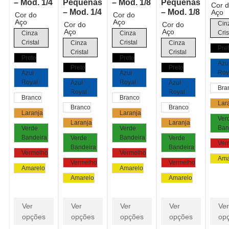
– Mod. 1/4
Pequenas
– Mod. 1/8
Pequenas
Cor 
– Mod. 1/4
– Mod. 1/8
Aço
Cor do
Cor do
Aço
Aço
Cin
Cor do
Cor do
Aço
Aço
Cris
Cinza
Cinza
Cristal
Cristal
Cinza
Cinza
Pre
Cristal
Cristal
Preto
Preto
Azu
Preto
Preto
Roy
Azul
Azul
Royal
Royal
Azul
Azul
Bra
Royal
Royal
Branco
Branco
Lar
Branco
Branco
Laranja
Laranja
Ver
Laranja
Laranja
Ban
Verde
Verde
Bandeira
Bandeira
Verde
Verde
Ver
Bandeira
Bandeira
Vermelho
Vermelho
Ama
Vermelho
Vermelho
Amarelo
Amarelo
Amarelo
Amarelo
Ver
Ver
Ver
Ver
Ver
opções
opções
opções
opções
op