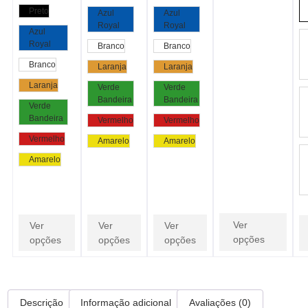
Preto
Azul
Azul
Royal
Royal
Azul
Royal
Branco
Branco
Branco
Laranja
Laranja
Laranja
Verde
Verde
Bandeira
Bandeira
Verde
Bandeira
Vermelho
Vermelho
Vermelho
Amarelo
Amarelo
Amarelo
Ver
Ver
Ver
Ver
opções
opções
opções
opções
Descrição
Informação adicional
Avaliações (0)