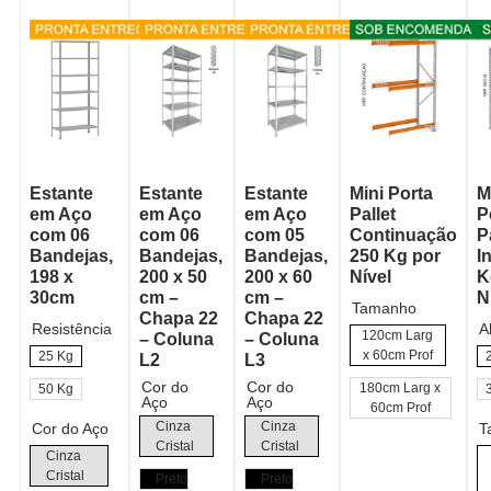
Estante
Estante
Estante
Mini Porta
M
em Aço
em Aço
em Aço
Pallet
P
com 06
com 06
com 05
Continuação
P
Bandejas,
Bandejas,
Bandejas,
250 Kg por
I
198 x
200 x 50
200 x 60
Nível
K
30cm
cm –
cm –
N
Tamanho
Chapa 22
Chapa 22
Resistência
A
120cm Larg
– Coluna
– Coluna
x 60cm Prof
25 Kg
L2
L3
Cor do
Cor do
180cm Larg x
50 Kg
Aço
Aço
60cm Prof
Cinza
Cinza
Cor do Aço
T
Cristal
Cristal
Cinza
Cristal
Preto
Preto