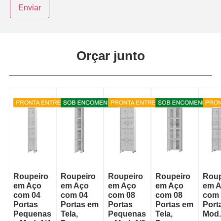
Orçar junto
Roupeiro
Roupeiro
Roupeiro
Roupeiro
Roup
em Aço
em Aço
em Aço
em Aço
em 
com 04
com 04
com 08
com 08
com 
Portas
Portas em
Portas
Portas em
Port
Pequenas
Tela,
Pequenas
Tela,
Mod.