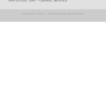
Rod ES-010, 1967 - Camará, Serra-ES
Copyright © 2023 – Mirante Móveis de Escritório