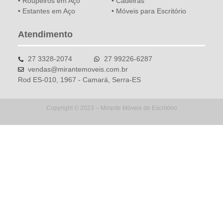
• Roupeiros em Aço
• Cadeiras
• Estantes em Aço
• Móveis para Escritório
Atendimento
27 3328-2074
27 99226-6287
vendas@mirantemoveis.com.br
Rod ES-010, 1967 - Camará, Serra-ES
Copyright © 2023 – Mirante Móveis de Escritório