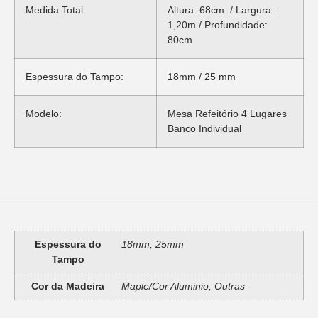
Medida Total
Altura: 68cm / Largura:
1,20m / Profundidade:
80cm
Espessura do Tampo:
18mm / 25 mm
Modelo:
Mesa Refeitório 4 Lugares
Banco Individual
Informação adicional
Espessura do
18mm, 25mm
Tampo
Cor da Madeira
Maple/Cor Aluminio, Outras