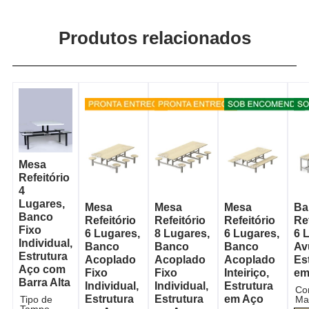
Produtos relacionados
Mesa
Refeitório
4
Lugares,
Mesa
Mesa
Mesa
Ba
Banco
Refeitório
Refeitório
Refeitório
Re
Fixo
6 Lugares,
8 Lugares,
6 Lugares,
6 
Individual,
Banco
Banco
Banco
Av
Estrutura
Acoplado
Acoplado
Acoplado
Es
Aço com
Fixo
Fixo
Inteiriço,
em
Barra Alta
Individual,
Individual,
Estrutura
Co
Estrutura
Estrutura
em Aço
Ma
Tipo de