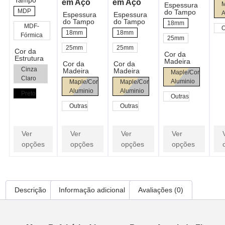
Tampo
em Aço
em Aço
M
Espessura
MDP
do Tampo
A
Espessura
Espessura
do Tampo
do Tampo
18mm
MDF-
O
18mm
18mm
Fórmica
25mm
25mm
25mm
Cor da
Cor da
Estrutura
Madeira
Cor da
Cor da
Cinza
Madeira
Madeira
Maple/Cor
Claro
Aluminio
Maple/Cor
Maple/Cor
Aluminio
Aluminio
Preto
Outras
Outras
Outras
Ver
Ver
Ver
Ver
opções
opções
opções
opções
Descrição
Informação adicional
Avaliações (0)
Descrição