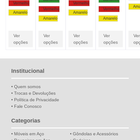
Vermelho
Vermelho
Ama
Vermelho
Vermelho
Amarelo
Amarelo
Amarelo
Amarelo
Ver
Ver
Ver
Ver
Ver
opções
opções
opções
opções
op
Institucional
• Quem somos
• Trocas e Devoluções
• Política de Privacidade
• Fale Conosco
Categorias
• Móveis em Aço
• Gôndolas e Acessórios