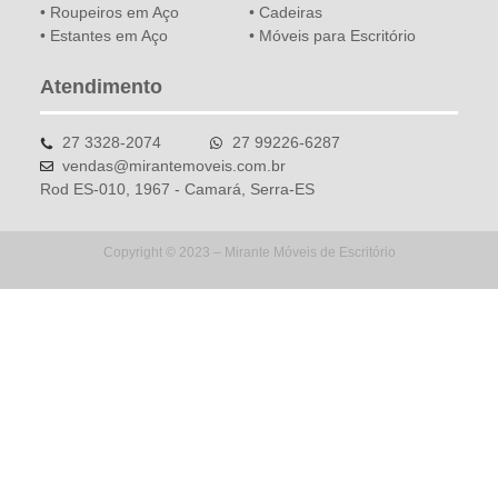
• Roupeiros em Aço
• Cadeiras
• Estantes em Aço
• Móveis para Escritório
Atendimento
27 3328-2074
27 99226-6287
vendas@mirantemoveis.com.br
Rod ES-010, 1967 - Camará, Serra-ES
Copyright © 2023 – Mirante Móveis de Escritório